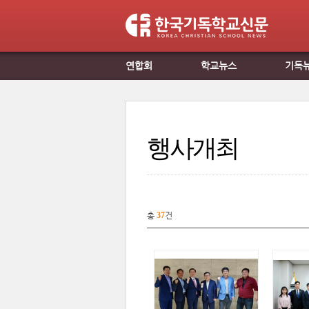
연합회
학교뉴스
기독
행사개최
총
37
건