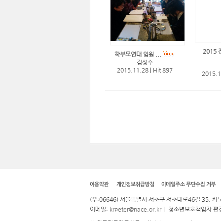
2015
학부모연대 임원 ...
김성수
2015.11.28
|
Hit 897
2015.
(우:06646) 서울특별시 서초구 서초대로46길 35, 카노
이메일:
krpeter@nace.or.kr
｜ 청소년보호책임자 편집