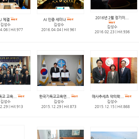
2016년 2월 정기이...
U 체결
AI 인증 세미나
김성수
김성수
김성수
04.06
|
Hit 977
2016.04.04
|
Hit 961
2016.02.23
|
Hit 936
독교 교육...
한국기독교교육연...
매사추세츠 약의학...
김성수
김성수
김성수
12.29
|
Hit 913
2015.12.29
|
Hit 873
2015.12.15
|
Hit 868